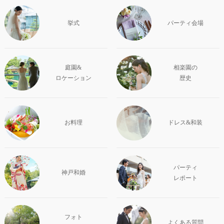
挙式
パーティ会場
庭園&
相楽園の
ロケーション
歴史
お料理
ドレス&和装
パーティ
神戸和婚
レポート
フォト
よくある質問