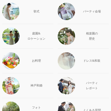
挙式
パーティ会場
庭園&
相楽園の
ロケーション
歴史
お料理
ドレス&和装
パーティ
神戸和婚
レポート
フォト
よくある質問