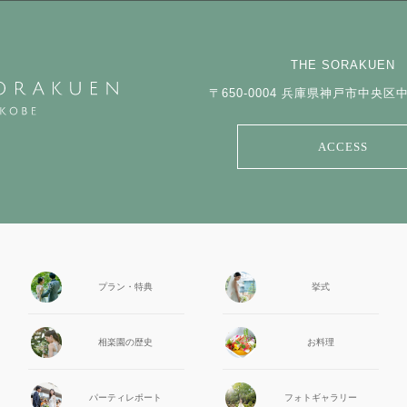
THE SORAKUEN
〒650-0004
兵庫県神戸市中央区中山
ACCESS
プラン・特典
挙式
相楽園の
歴史
お料理
パーティ
レポート
フォト
ギャラリー