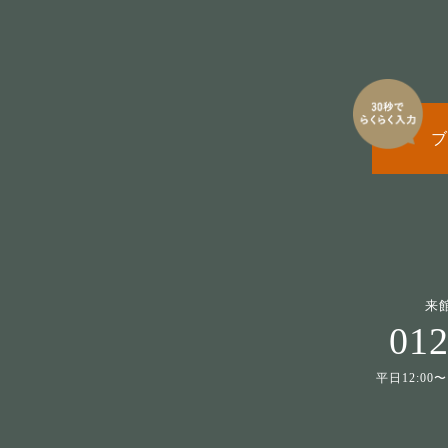
ブ
来
012
平日12:00〜1