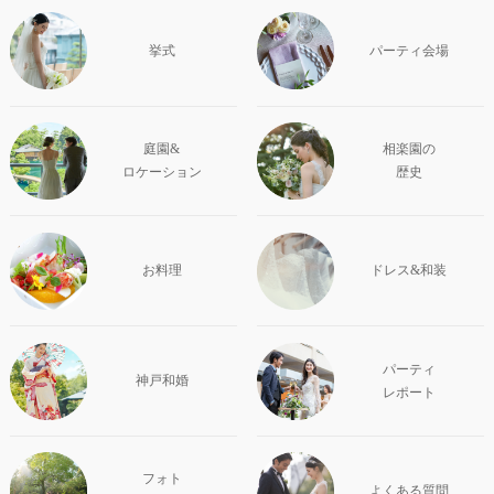
挙式
パーティ会場
庭園&
相楽園の
ロケーション
歴史
お料理
ドレス&和装
パーティ
神戸和婚
レポート
フォト
よくある質問