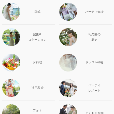
挙式
パーティ会場
庭園&
相楽園の
ロケーション
歴史
お料理
ドレス&和装
パーティ
神戸和婚
レポート
フォト
よくある質問