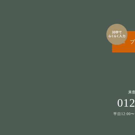
ブ
来
012
平日12:00〜1