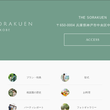
THE SORAKUEN
〒650-0004
兵庫県神戸市中央区中山
ACCESS
プラン・特典
挙式
相楽園の
歴史
お料理
パーティ
レポート
フォト
ギャラリー