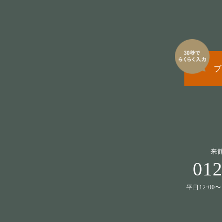
ブ
来
012
平日12:00〜1