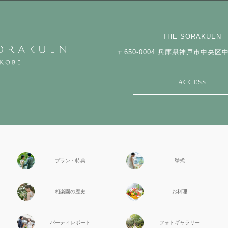
THE SORAKUEN
〒650-0004
兵庫県神戸市中央区中山
ACCESS
プラン・特典
挙式
相楽園の
歴史
お料理
パーティ
レポート
フォト
ギャラリー