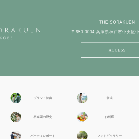
THE SORAKUEN
〒650-0004
兵庫県神戸市中央区中山
ACCESS
プラン・特典
挙式
相楽園の
歴史
お料理
パーティ
レポート
フォト
ギャラリー