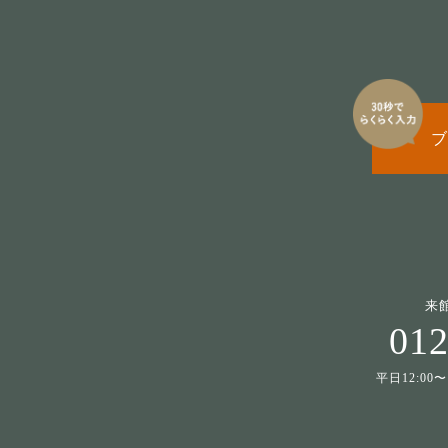
ブ
来
012
平日12:00〜1