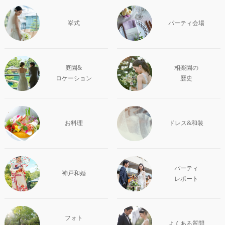
挙式
パーティ会場
庭園&
相楽園の
ロケーション
歴史
お料理
ドレス&和装
パーティ
神戸和婚
レポート
フォト
よくある質問