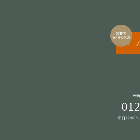
ブ
来
012
平日12:00〜1