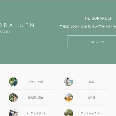
THE SORAKUEN
〒650-0004
兵庫県神戸市中央区中山
ACCESS
プラン・特典
挙式
相楽園の
歴史
お料理
パーティ
レポート
フォト
ギャラリー