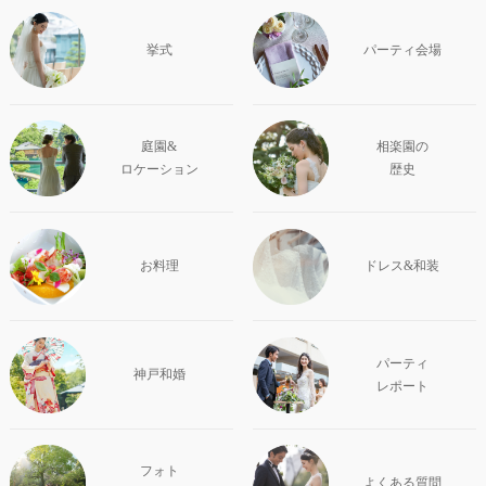
挙式
パーティ会場
庭園&
相楽園の
ロケーション
歴史
お料理
ドレス&和装
パーティ
神戸和婚
レポート
フォト
よくある質問