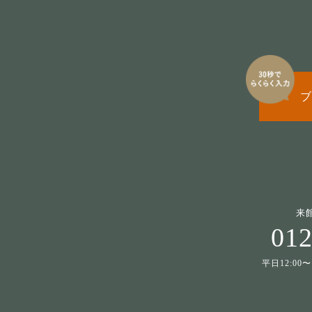
ブ
来
012
平日12:00〜1