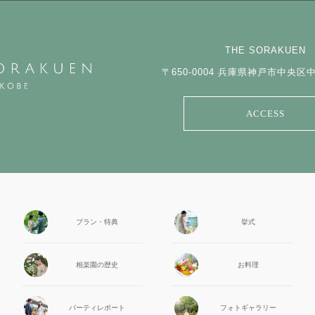
THE SORAKUEN
〒650-0004
兵庫県神戸市中央区中山
ACCESS
プラン・特典
挙式
相楽園の
歴史
お料理
パーティ
レポート
フォト
ギャラリー