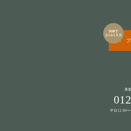
ブ
来
012
平日12:00〜1