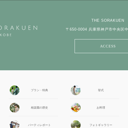
THE SORAKUEN
〒650-0004
兵庫県神戸市中央区中山
ACCESS
プラン・特典
挙式
相楽園の
歴史
お料理
パーティ
レポート
フォト
ギャラリー