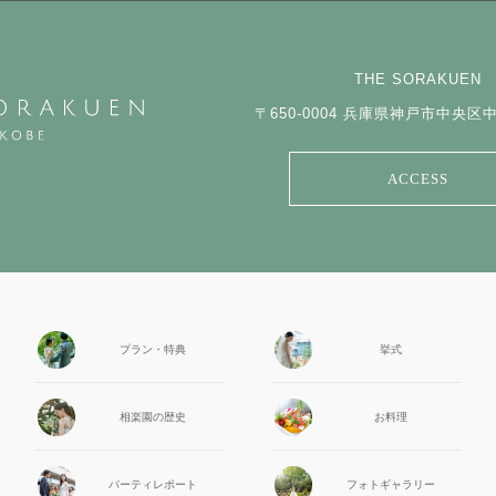
THE SORAKUEN
〒650-0004
兵庫県神戸市中央区中山
ACCESS
プラン・特典
挙式
相楽園の
歴史
お料理
パーティ
レポート
フォト
ギャラリー