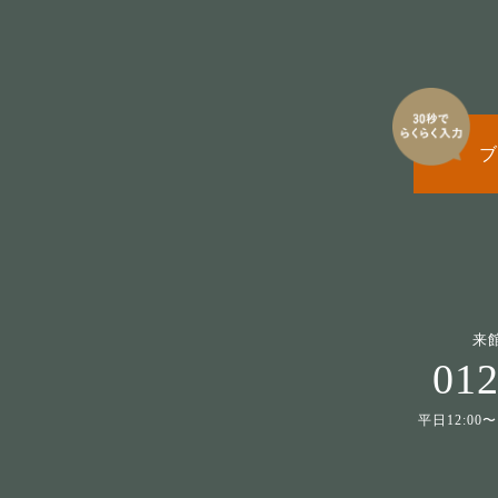
ブ
来
012
平日12:00〜1