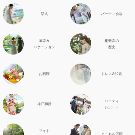
挙式
パーティ会場
庭園&
相楽園の
ロケーション
歴史
お料理
ドレス&和装
パーティ
神戸和婚
レポート
フォト
よくある質問