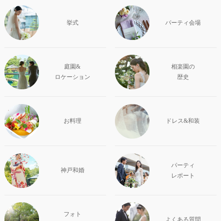
挙式
パーティ会場
庭園&
相楽園の
ロケーション
歴史
お料理
ドレス&和装
パーティ
神戸和婚
レポート
フォト
よくある質問