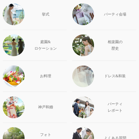
挙式
パーティ会場
庭園&
相楽園の
ロケーション
歴史
お料理
ドレス&和装
パーティ
神戸和婚
レポート
フォト
よくある質問