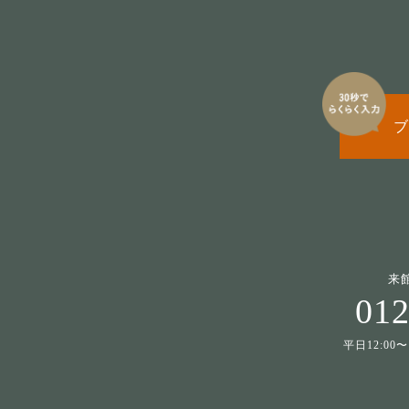
ブ
来
012
平日12:00〜1