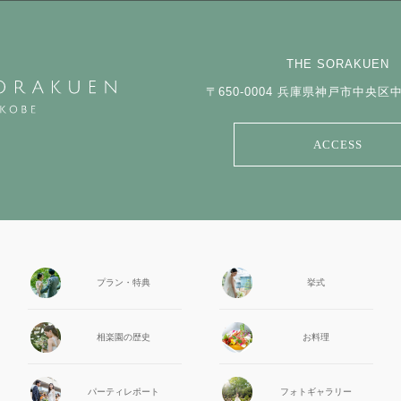
THE SORAKUEN
〒650-0004
兵庫県神戸市中央区中山
ACCESS
プラン・特典
挙式
相楽園の
歴史
お料理
パーティ
レポート
フォト
ギャラリー