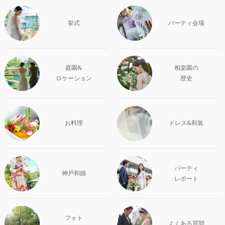
挙式
パーティ会場
庭園&
相楽園の
ロケーション
歴史
お料理
ドレス&和装
パーティ
神戸和婚
レポート
フォト
よくある質問