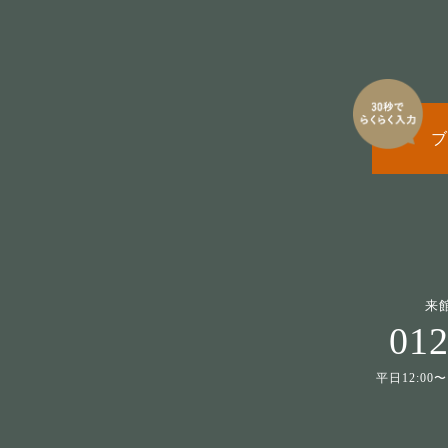
ブ
来
012
平日12:00〜1