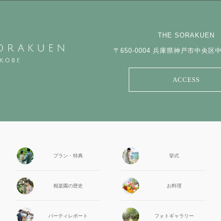
THE SORAKUEN
〒650-0004
兵庫県神戸市中央区中山
ACCESS
プラン・特典
挙式
相楽園の
歴史
お料理
パーティ
レポート
フォト
ギャラリー