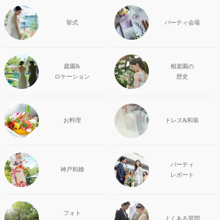
挙式
パーティ会場
庭園&
相楽園の
ロケーション
歴史
お料理
ドレス&和装
パーティ
神戸和婚
レポート
フォト
よくある質問