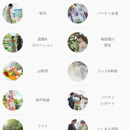
挙式
パーティ会場
庭園&
相楽園の
ロケーション
歴史
お料理
ドレス&和装
パーティ
神戸和婚
レポート
フォト
よくある質問