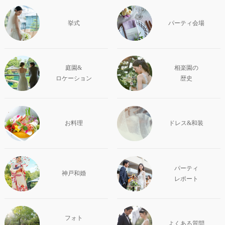
挙式
パーティ会場
庭園&
相楽園の
ロケーション
歴史
お料理
ドレス&和装
パーティ
神戸和婚
レポート
フォト
よくある質問