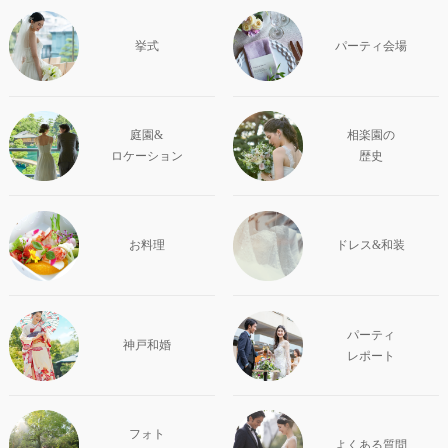
挙式
パーティ会場
庭園&
相楽園の
ロケーション
歴史
お料理
ドレス&和装
パーティ
神戸和婚
レポート
フォト
よくある質問