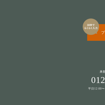
ブ
来
012
平日12:00〜1