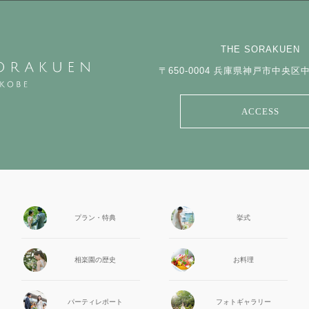
THE SORAKUEN
〒650-0004
兵庫県神戸市中央区中山
ACCESS
プラン・特典
挙式
相楽園の
歴史
お料理
パーティ
レポート
フォト
ギャラリー