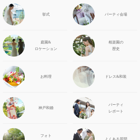
挙式
パーティ会場
庭園&
相楽園の
ロケーション
歴史
お料理
ドレス&和装
パーティ
神戸和婚
レポート
フォト
よくある質問