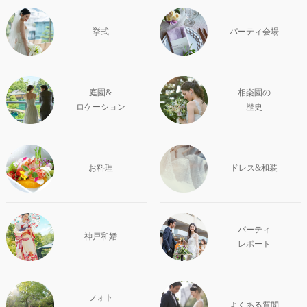
挙式
パーティ会場
庭園&
相楽園の
ロケーション
歴史
お料理
ドレス&和装
パーティ
神戸和婚
レポート
フォト
よくある質問