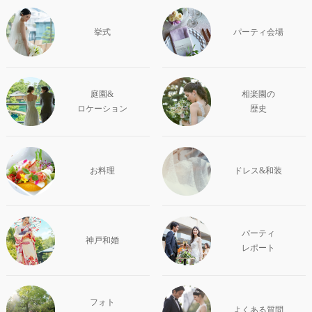
挙式
パーティ会場
庭園&
相楽園の
ロケーション
歴史
お料理
ドレス&和装
パーティ
神戸和婚
レポート
フォト
よくある質問