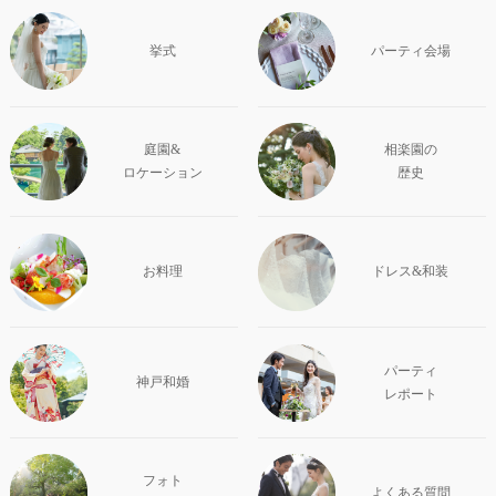
挙式
パーティ会場
庭園&
相楽園の
ロケーション
歴史
お料理
ドレス&和装
パーティ
神戸和婚
レポート
フォト
よくある質問