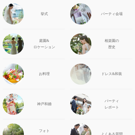
挙式
パーティ会場
庭園&
相楽園の
ロケーション
歴史
お料理
ドレス&和装
パーティ
神戸和婚
レポート
フォト
よくある質問