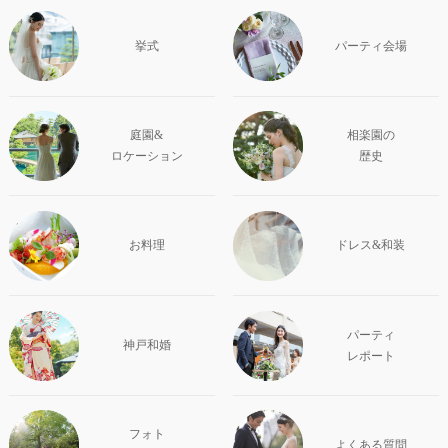
挙式
パーティ会場
庭園&
相楽園の
ロケーション
歴史
お料理
ドレス&和装
パーティ
神戸和婚
レポート
フォト
よくある質問