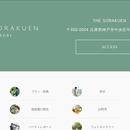
THE SORAKUEN
〒650-0004
兵庫県神戸市中央区中山
ACCESS
プラン・特典
挙式
相楽園の
歴史
お料理
パーティ
レポート
フォト
ギャラリー