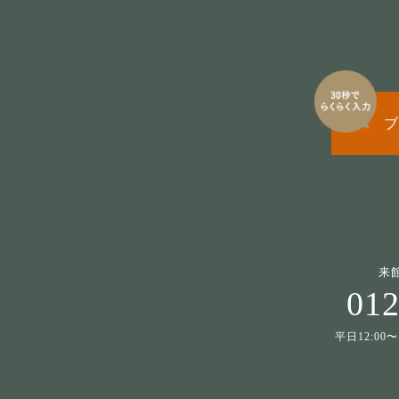
ブ
来
012
平日12:00〜1