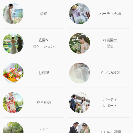
挙式
パーティ会場
庭園&
相楽園の
ロケーション
歴史
お料理
ドレス&和装
パーティ
神戸和婚
レポート
フォト
よくある質問