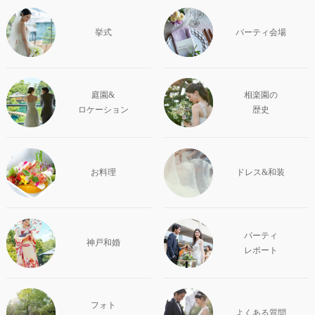
挙式
パーティ会場
庭園&
相楽園の
ロケーション
歴史
お料理
ドレス&和装
パーティ
神戸和婚
レポート
フォト
よくある質問