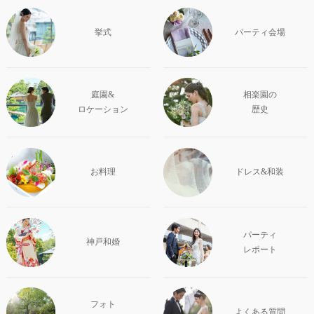
挙式
パーティ会場
庭園&
相楽園の
ロケーション
歴史
お料理
ドレス&和装
パーティ
神戸和婚
レポート
フォト
よくある質問