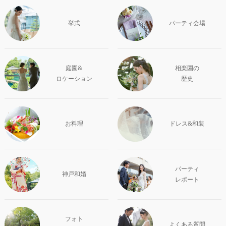
挙式
パーティ会場
庭園&
相楽園の
ロケーション
歴史
お料理
ドレス&和装
パーティ
神戸和婚
レポート
フォト
よくある質問