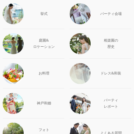
挙式
パーティ会場
庭園&
相楽園の
ロケーション
歴史
お料理
ドレス&和装
パーティ
神戸和婚
レポート
フォト
よくある質問