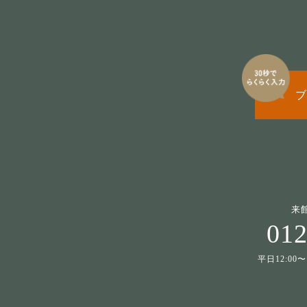
ブ
来
012
平日12:00〜1