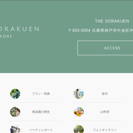
THE SORAKUEN
〒650-0004
兵庫県神戸市中央区中山
ACCESS
プラン・特典
挙式
相楽園の
歴史
お料理
パーティ
レポート
フォト
ギャラリー