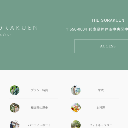
THE SORAKUEN
〒650-0004
兵庫県神戸市中央区中山
ACCESS
プラン・特典
挙式
相楽園の
歴史
お料理
パーティ
レポート
フォト
ギャラリー