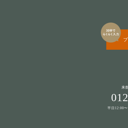
ブ
来
012
平日12:00〜1