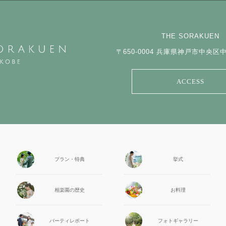
THE SORAKUEN
〒650-0004
兵庫県神戸市中央区中山
ACCESS
プラン・特典
挙式
相楽園の
歴史
お料理
パーティ
レポート
フォト
ギャラリー