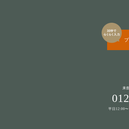
ブ
来
012
平日12:00〜1