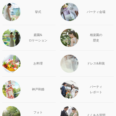
挙式
パーティ会場
庭園&
相楽園の
ロケーション
歴史
お料理
ドレス&和装
パーティ
神戸和婚
レポート
フォト
よくある質問