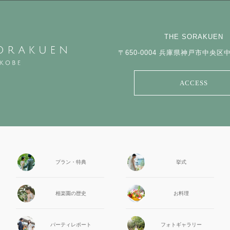
THE SORAKUEN
〒650-0004
兵庫県神戸市中央区中山
ACCESS
プラン・特典
挙式
相楽園の
歴史
お料理
パーティ
レポート
フォト
ギャラリー