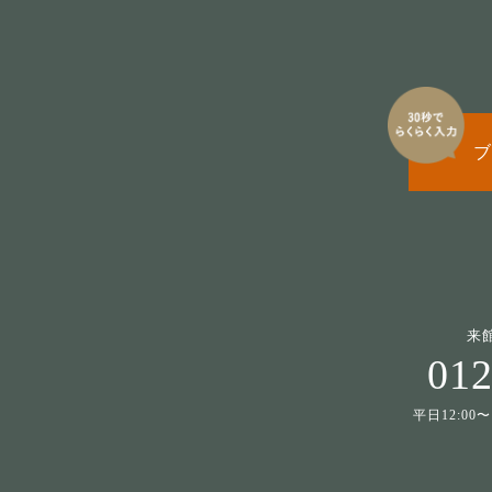
ブ
来
012
平日12:00〜1