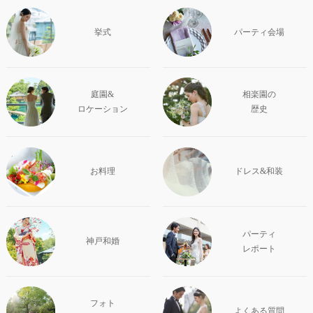
挙式
パーティ会場
庭園&
相楽園の
ロケーション
歴史
お料理
ドレス&和装
パーティ
神戸和婚
レポート
フォト
よくある質問