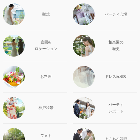
挙式
パーティ会場
庭園&
相楽園の
ロケーション
歴史
お料理
ドレス&和装
パーティ
神戸和婚
レポート
フォト
よくある質問