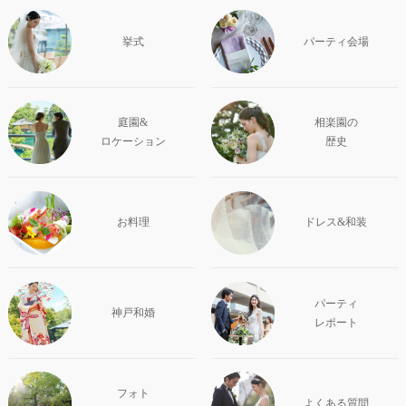
挙式
パーティ会場
庭園&
相楽園の
ロケーション
歴史
お料理
ドレス&和装
パーティ
神戸和婚
レポート
フォト
よくある質問