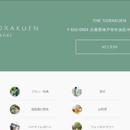
THE SORAKUEN
〒650-0004
兵庫県神戸市中央区中山
ACCESS
プラン・特典
挙式
相楽園の
歴史
お料理
パーティ
レポート
フォト
ギャラリー