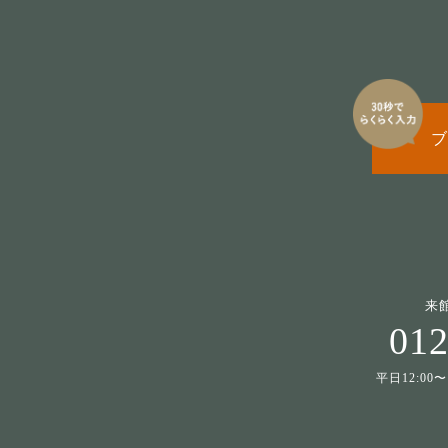
ブ
来
012
平日12:00〜1