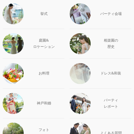
挙式
パーティ会場
庭園&
相楽園の
ロケーション
歴史
お料理
ドレス&和装
パーティ
神戸和婚
レポート
フォト
よくある質問