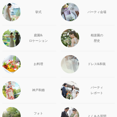
挙式
パーティ会場
庭園&
相楽園の
ロケーション
歴史
お料理
ドレス&和装
パーティ
神戸和婚
レポート
フォト
よくある質問