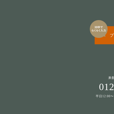
ブ
来
012
平日12:00〜1