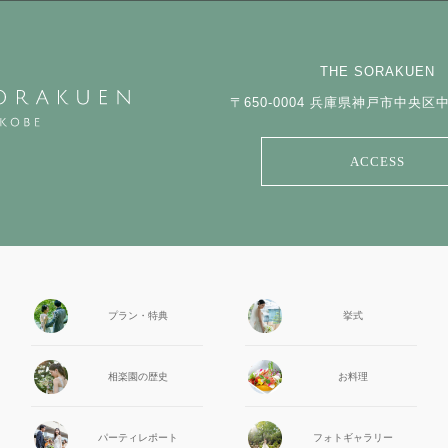
THE SORAKUEN
〒650-0004
兵庫県神戸市中央区中山
ACCESS
プラン・特典
挙式
相楽園の
歴史
お料理
パーティ
レポート
フォト
ギャラリー