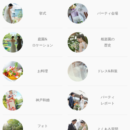
挙式
パーティ会場
庭園&
相楽園の
ロケーション
歴史
お料理
ドレス&和装
パーティ
神戸和婚
レポート
フォト
よくある質問